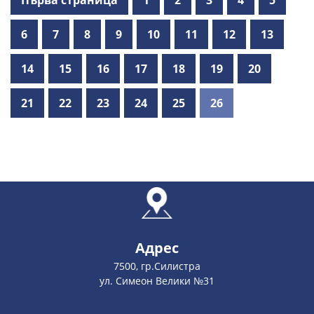
Първа страница
1
2
3
4
5
6
7
8
9
10
11
12
13
14
15
16
17
18
19
20
21
22
23
24
25
26
Адрес
7500, гр.Силистра
ул. Симеон Велики №31