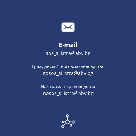
E-mail
sos_silistra@abv.bg
Гражданско/Търговско деловдство
gosos_silistra@abv.bg
Наказателно деловодство
nosos_silistra@abv.bg