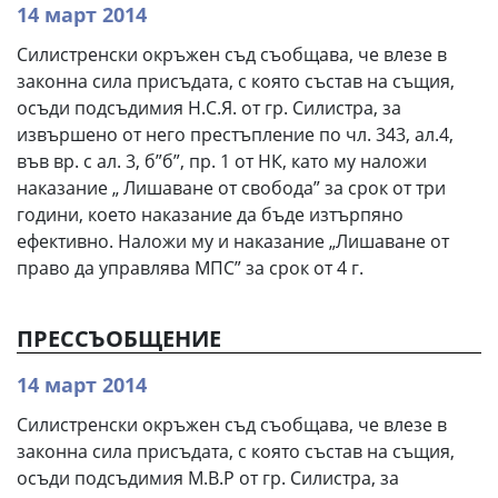
14 март 2014
Силистренски окръжен съд съобщава, че влезе в
законна сила присъдата, с която състав на същия,
осъди подсъдимия Н.С.Я. от гр. Силистра, за
извършено от него престъпление по чл. 343, ал.4,
във вр. с ал. 3, б”б”, пр. 1 от НК, като му наложи
наказание „ Лишаване от свобода” за срок от три
години, което наказание да бъде изтърпяно
ефективно. Наложи му и наказание „Лишаване от
право да управлява МПС” за срок от 4 г.
ПРЕССЪОБЩЕНИЕ
14 март 2014
Силистренски окръжен съд съобщава, че влезе в
законна сила присъдата, с която състав на същия,
осъди подсъдимия М.В.Р от гр. Силистра, за