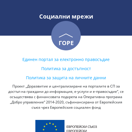
Социални мрежи
ГОРЕ
Единен портал за електронно правосъдие
Политика за достъпност
Политика за защита на личните данни
Проект „Доразвитие и централизиране на порталите в СП за
достъп на граждани до информация, е-услуги и е-правосъдие“, се
осъществява с финансовата подкрепа на Оперативна програма
„Добро управление“ 2014-2020, съфинансирана от Европейския
съюз чрез Европейския социален фонд