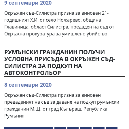
9 септември 2020
Окръжен съд-Силистра призна за виновен 21-
годишният Х.И. от село Ножарево, община
Главиница, област Силистра, предаден на съд от
Окръжна прокуратура за умишлено убийство.
РУМЪНСКИ ГРАЖДАНИН ПОЛУЧИ
УСЛОВНА ПРИСЪДА В ОКРЪЖЕН СЪД-
СИЛИСТРА ЗА ПОДКУП НА
АВТОКОНТРОЛЬОР
8 септември 2020
Окръжен съд-Силистра призна за виновен
предаденият на съд за даване на подкуп румънски
гражданин М.Щ. от град Кълъраш, Република
Румъния.