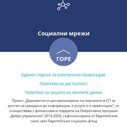
Социални мрежи
ГОРЕ
Единен портал за електронно правосъдие
Политика за достъпност
Политика за защита на личните данни
Проект „Доразвитие и централизиране на порталите в СП за
достъп на граждани до информация, е-услуги и е-правосъдие“, се
осъществява с финансовата подкрепа на Оперативна програма
„Добро управление“ 2014-2020, съфинансирана от Европейския
съюз чрез Европейския социален фонд