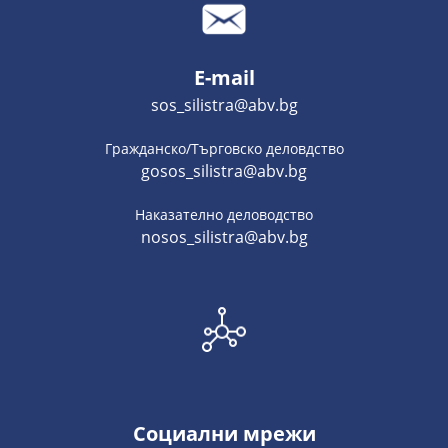
E-mail
sos_silistra@abv.bg
Гражданско/Търговско деловдство
gosos_silistra@abv.bg
Наказателно деловодство
nosos_silistra@abv.bg
Социални мрежи