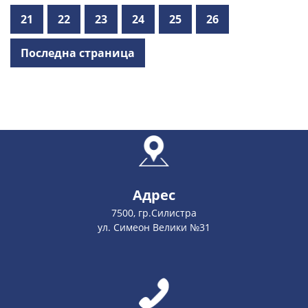
21
22
23
24
25
26
Последна страница
Адрес
7500, гр.Силистра
ул. Симеон Велики №31