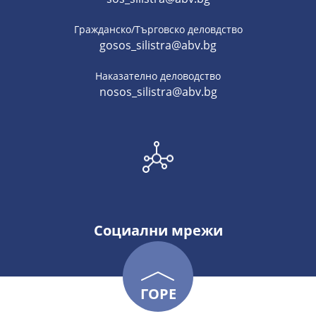
Гражданско/Търговско деловдство
gosos_silistra@abv.bg
Наказателно деловодство
nosos_silistra@abv.bg
Социални мрежи
ГОРЕ