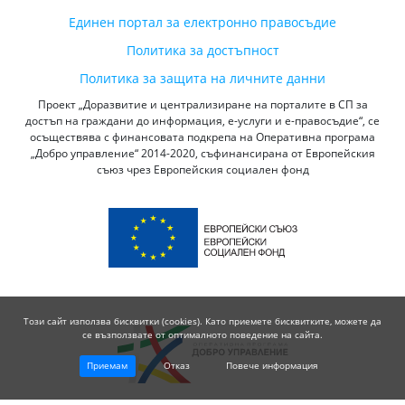
Единен портал за електронно правосъдие
Политика за достъпност
Политика за защита на личните данни
Проект „Доразвитие и централизиране на порталите в СП за
достъп на граждани до информация, е-услуги и е-правосъдие“, се
осъществява с финансовата подкрепа на Оперативна програма
„Добро управление“ 2014-2020, съфинансирана от Европейския
съюз чрез Европейския социален фонд
Този сайт използва бисквитки (cookies). Като приемете бисквитките, можете да
се възползвате от оптималното поведение на сайта.
Приемам
Отказ
Повече информация