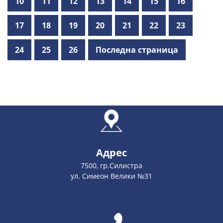
10
11
12
13
14
15
16
17
18
19
20
21
22
23
24
25
26
Последна страница
Адрес
7500, гр.Силистра
ул. Симеон Велики №31