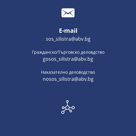
E-mail
sos_silistra@abv.bg
Гражданско/Търговско деловдство
gosos_silistra@abv.bg
Наказателно деловодство
nosos_silistra@abv.bg