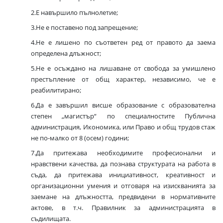
2.Е навършило пълнолетие;
3.Не е поставено под запрещение;
4.Не е лишено по съответен ред от правото да заема
определена длъжност;
5.Не е осъждано на лишаване от свобода за умишлено
престъпление от общ характер, независимо, че е
реабилитирано;
6.Да е завършил висше образование с образователна
степен „магистър“ по специалностите Публична
администрация, Икономика, или Право и общ трудов стаж
не по-малко от 8 (осем) години;
7.Да притежава необходимите професионални и
нравствени качества, да познава структурата на работа в
съда, да притежава инициативност, креативност и
организационни умения и отговаря на изискванията за
заемане на длъжността, предвидени в нормативните
актове, в т.ч. Правилник за администрацията в
съдилищата.