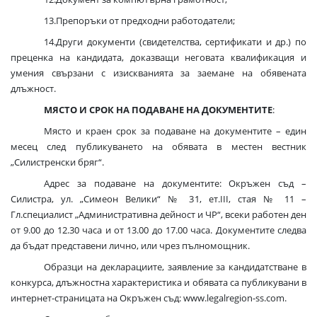
13.Препоръки от предходни работодатели;
14.Други документи (свидетелства, сертификати и др.) по
преценка на кандидата, доказващи неговата квалификация и
умения свързани с изискванията за заемане на обявената
длъжност.
МЯСТО И СРОК НА ПОДАВАНЕ НА ДОКУМЕНТИТЕ
:
Място и краен срок за подаване на документите – един
месец след публикуването на обявата в местен вестник
„Силистренски бряг“.
Адрес за подаване на документите: Окръжен съд –
Силистра, ул. „Симеон Велики“ № 31, ет.III, стая № 11 –
Гл.специалист „Административна дейност и ЧР“, всеки работен ден
от 9.00 до 12.30 часа и от 13.00 до 17.00 часа. Документите следва
да бъдат представени лично, или чрез пълномощник.
Образци на декларациите, заявление за кандидатстване в
конкурса, длъжностна характеристика и обявата са публикувани в
интернет-страницата на Окръжен съд: www.legalregion-ss.com.