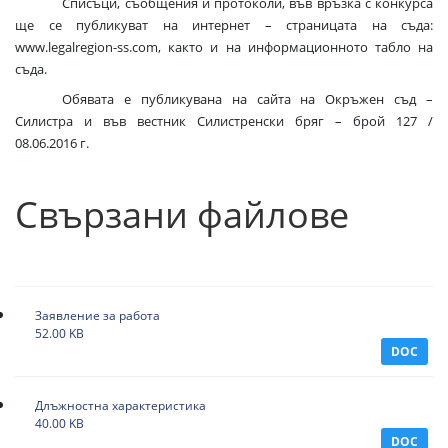
Списъци, съобщения и протоколи, във връзка с конкурса
ще се публикуват на интернет – страницата на съда:
www.legalregion-ss.com, както и на информационното табло на
съда.
Обявата е публикувана на сайта на Окръжен съд –
Силистра и във вестник
Силистренски бряг
– брой 127 /
08.06.2016 г.
Свързани файлове
Заявление за работа
52.00 KB
DOC
Длъжностна характеристика
40.00 KB
DOC