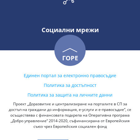
Социални мрежи
ГОРЕ
Единен портал за електронно правосъдие
Политика за достъпност
Политика за защита на личните данни
Проект „Доразвитие и централизиране на порталите в СП за
достъп на граждани до информация, е-услуги и е-правосъдие“, се
осъществява с финансовата подкрепа на Оперативна програма
„Добро управление“ 2014-2020, съфинансирана от Европейския
съюз чрез Европейския социален фонд