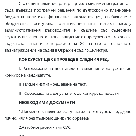
Съдебният администратор – ръководи администрацията в
съда; въвежда програмни решения по дългосрочно планиране,
бюджетна политика, финансите, автоматизация, снабдяване с
оборудване; осигурява организационната връзка между
административния ръководител и съдиите със съдебните
служители. Основното възнаграждение е определено от Закона за
съдебната власт и е в размер на 80 на сто от основното
възнаграждение на съдия в Окръжен съд гр.Силистра.
КОНКУРСЪТ ЩЕ СЕ ПРОВЕДЕ В СЛЕДНИЯ РЕД:
І. Разглеждане на постъпилите заявления и допускане до
конкурс на кандидатите.
II. Писмен изпит - решаване на тест.
ІІI. Събеседване с допуснатите до конкурс кандидати
НЕОБХОДИМИ ДОКУМЕНТИ
.
1.Писмено заявление за участие в конкурса, подадено
лично, или чрез пълномощник /по образец/;
2.Автобиография – тип СVС;