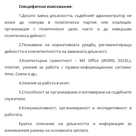
Специфични изисквания
:
1.Докато заема длъжността, съдебният администратор не
може да членува в политическа партия или коалиция,
организация с политически цели, както и да извършва
политическа дейност;
2.Познаване на нормативната уредба, регламентираща
дейността и компетентността на заеманата длъжност;
3.Компютърна грамотност – MS Office (WORD, EXCEL),
Internet, умения за работа с правно-информационни системи:
Апис, Сиела и др.;
4.Умения за работа в екип;
5.Способност за организиране и мотивиране на съдебните
служители;
6.Комуникативност, организираност и експедитивност в
работата.
Кратко описание на длъжността и информация за
минималния размер на основаната заплата.