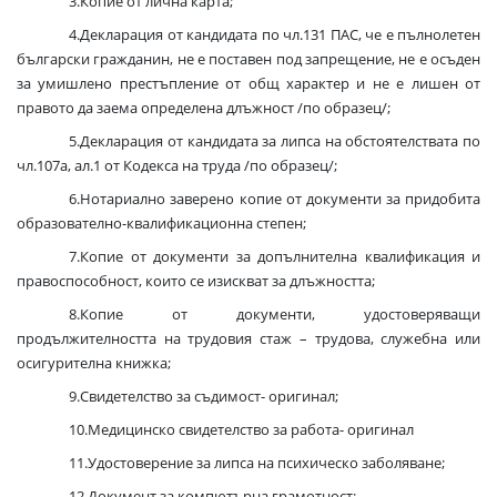
3.Копие от лична карта;
4.Декларация от кандидата по чл.131 ПАС, че е пълнолетен
български гражданин, не е поставен под запрещение, не е осъден
за умишлено престъпление от общ характер и не е лишен от
правото да заема определена длъжност /по образец/;
5.Декларация от кандидата за липса на обстоятелствата по
чл.107а, ал.1 от Кодекса на труда /по образец/;
6.Нотариално заверено копие от документи за придобита
образователно-квалификационна степен;
7.Копие от документи за допълнителна квалификация и
правоспособност, които се изискват за длъжността;
8.Копие от документи, удостоверяващи
продължителността на трудовия стаж – трудова, служебна или
осигурителна книжка;
9.Свидетелство за съдимост- оригинал;
10.Медицинско свидетелство за работа- оригинал
11.Удостоверение за липса на психическо заболяване;
12.Документ за компютърна грамотност;