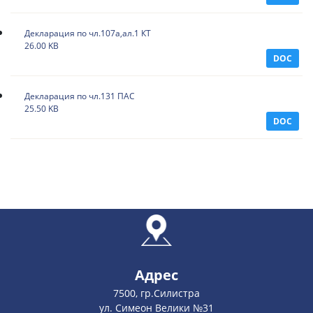
Декларация по чл.107а,ал.1 КТ
26.00 KB
DOC
Декларация по чл.131 ПАС
25.50 KB
DOC
Адрес
7500, гр.Силистра
ул. Симеон Велики №31