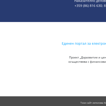
Наказателно делов
+359 (86) 816 630; 
Единен портал за електро
Проект „Доразвитие и цен
осъществява с финансоват
Този сайт използва б