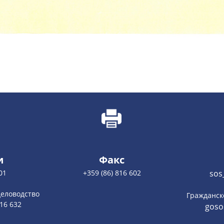
и
Факс
01
+359 (86) 816 602
sos
деловодство
Гражданск
816 632
goso