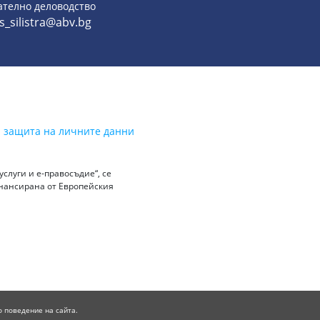
ателно деловодство
s_silistra@abv.bg
а защита на личните данни
слуги и е-правосъдие“, се
инансирана от Европейския
о поведение на сайта.