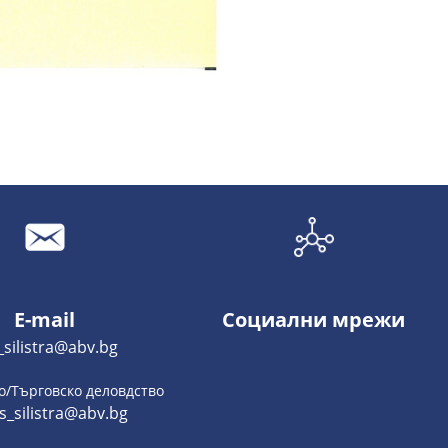
E-mail
Социални мрежи
_silistra@abv.bg
о/Търговско деловдство
s_silistra@abv.bg