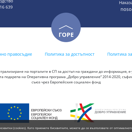
одство
Наказ
816 639
noso
ГОРЕ
нно правосъдие
Политика за достъпност
Политика з
трализиране на порталите в СП за достъп на граждани до информация, е-у
а подкрепа на Оперативна програма „Добро управление“ 2014-2020, съф
съюз чрез Европейския социален фонд
исквитки (cookies). Като приемете бисквитките, можете да се възползвате от оптималнот