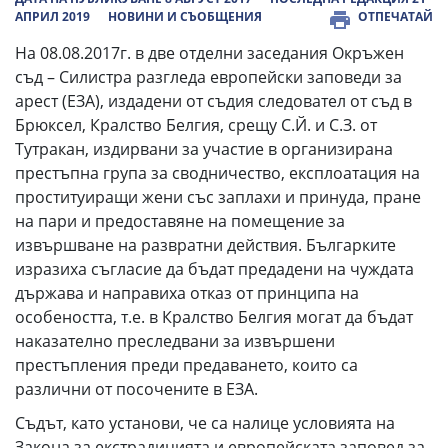
АПРИЛ 2019
НОВИНИ И СЪОБЩЕНИЯ
ОТПЕЧАТАЙ
На 08.08.2017г. в две отделни заседания Окръжен
съд – Силистра разгледа европейски заповеди за
арест (ЕЗА), издадени от съдия следовател от съд в
Брюксел, Кралство Белгия, срещу С.Й. и С.З. от
Тутракан, издирвани за участие в организирана
престъпна група за сводничество, експлоатация на
проституиращи жени със заплахи и принуда, пране
на пари и предоставяне на помещение за
извършване на развратни действия. Българките
изразиха съгласие да бъдат предадени на чуждата
държава и направиха отказ от принципа на
особеността, т.е. в Кралство Белгия могат да бъдат
наказателно преследвани за извършени
престъпления преди предаването, които са
различни от посочените в ЕЗА.
Съдът, като установи, че са налице условията на
Закона за екстрадицията и европейската заповед за