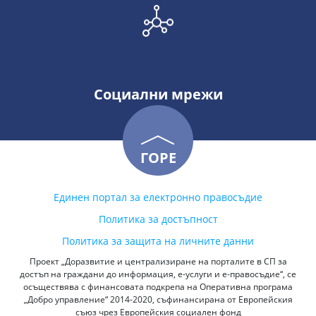
Социални мрежи
ГОРЕ
Единен портал за електронно правосъдие
Политика за достъпност
Политика за защита на личните данни
Проект „Доразвитие и централизиране на порталите в СП за
достъп на граждани до информация, е-услуги и е-правосъдие“, се
осъществява с финансовата подкрепа на Оперативна програма
„Добро управление“ 2014-2020, съфинансирана от Европейския
съюз чрез Европейския социален фонд