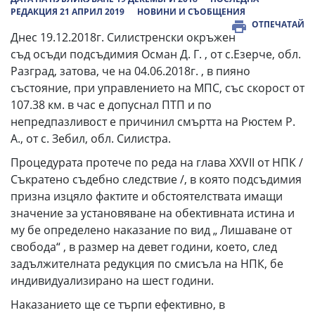
РЕДАКЦИЯ 21 АПРИЛ 2019
НОВИНИ И СЪОБЩЕНИЯ
ОТПЕЧАТАЙ
Днес 19.12.2018г. Силистренски окръжен
съд осъди подсъдимия Осман Д. Г. , от с.Езерче, обл.
Разград, затова, че на 04.06.2018г. , в пияно
състояние, при управлението на МПС, със скорост от
107.38 км. в час е допуснал ПТП и по
непредпазливост е причинил смъртта на Рюстем Р.
А., от с. Зебил, обл. Силистра.
Процедурата протече по реда на глава ХХVII от НПК /
Съкратено съдебно следствие /, в която подсъдимия
призна изцяло фактите и обстоятелствата имащи
значение за установяване на обективната истина и
му бе определено наказание по вид „ Лишаване от
свобода“ , в размер на девет години, което, след
задължителната редукция по смисъла на НПК, бе
индивидуализирано на шест години.
Наказанието ще се търпи ефективно, в