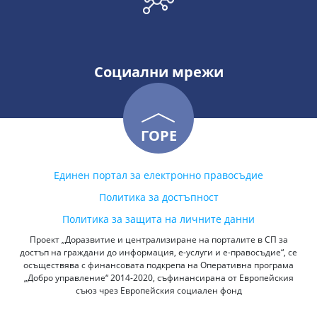
Социални мрежи
ГОРЕ
Единен портал за електронно правосъдие
Политика за достъпност
Политика за защита на личните данни
Проект „Доразвитие и централизиране на порталите в СП за
достъп на граждани до информация, е-услуги и е-правосъдие“, се
осъществява с финансовата подкрепа на Оперативна програма
„Добро управление“ 2014-2020, съфинансирана от Европейския
съюз чрез Европейския социален фонд