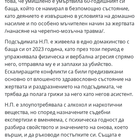
това, че умишлено е умъртвила 60-годишният си
баща, който се намирал в безпомощно състояние,
като деянието е извършено в условията на домашно
насилие и по особено мъчителен начин за жертвата
/нанасяне на черепно-мозъчна травма/.
Подсъдимата Н.П. е живеела в едно домакинство с
баща си от 2023 година, като през този период е
упражнявала физическа и вербална агресия спрямо
него, отправяла му е и заплахи за убийство.
Ескалиращите конфликти са били предизвикани
основно от влошеното здравословно състояние на
жертвата и раздразнението на подсъдимата, че
трябва да полага грижи за него като негов асистент.
Н.П. е злоупотребявала с алкохол и наркотични
вещества, но според назначените съдебни
експертизи е вменяема, с психическа годност да
разбира свойството и значението на онова, което
върши, и да ръководи постъпките си. Същата е