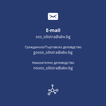
E-mail
sos_silistra@abv.bg
Гражданско/Търговско деловдство
gosos_silistra@abv.bg
Наказателно деловодство
nosos_silistra@abv.bg