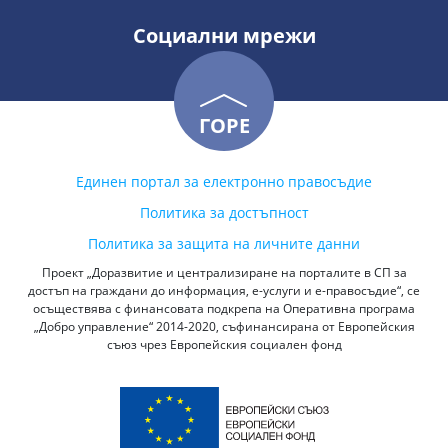
Социални мрежи
ГОРЕ
Единен портал за електронно правосъдие
Политика за достъпност
Политика за защита на личните данни
Проект „Доразвитие и централизиране на порталите в СП за
достъп на граждани до информация, е-услуги и е-правосъдие“, се
осъществява с финансовата подкрепа на Оперативна програма
„Добро управление“ 2014-2020, съфинансирана от Европейския
съюз чрез Европейския социален фонд