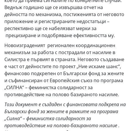
което да приема сигналите по конкретните случаи.
Веднъж годишно ще се извършва отчет на
дейността по механизма, постиженията от неговото
приложение и регистрираните недостатъци –
респективно ще се набелязват мерки за
прецизиране и подобряване ефективността му.
Новоизграденият регионален координационен
механизъм за работа с пострадали от насилие в
Силистра е първият в страната. Неговото създаване
е част от дейностите по проект „Ние искаме шанс“,
финансово подкрепен от Български фонд за жените
и съфинансиран от Европейския съюз по програма
„СИЛНА“ – феминистка солидарност за
противодействие на полово базираното насилие.
Този документ е създаден с финансовата подкрепа на
Български фонд за жените в рамките на програма
„Силна“ – феминистка солидарност за
противодействие на полово-базираното насилие .