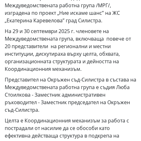
Междуведомствената работна група /МРГ/,
изградена по проект „Ние искаме шанс” на ЖС
„Екатерина Каревелова” град Силистра.
На 29 и 30 септември 2025 г. членовете на
Междуведомствената група, включваща повече от
20 представители на регионални и местни
институции, дискутираха върху целта, обхвата,
организационната структурата и дейността на
Координационния механизъм.
Представител на Окръжен съд-Силистра в състава на
Междуведомствената работна група е съдия Люба
Стоилкова - Заместник административен
ръководител - Заместник председател на Окръжен
съд-Силистра.
Целта е Координационния механизъм за работа с
пострадали от насилие да се обособи като
ефективна действаща структура в подкрепа на