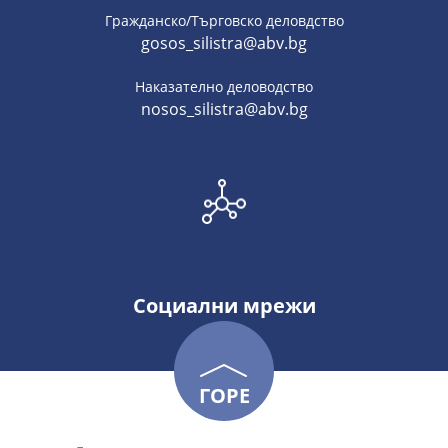
Гражданско/Търговско деловдство
gosos_silistra@abv.bg
Наказателно деловодство
nosos_silistra@abv.bg
Социални мрежи
ГОРЕ