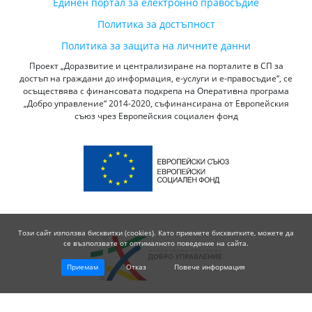
Единен портал за електронно правосъдие
Политика за достъпност
Политика за защита на личните данни
Проект „Доразвитие и централизиране на порталите в СП за
достъп на граждани до информация, е-услуги и е-правосъдие“, се
осъществява с финансовата подкрепа на Оперативна програма
„Добро управление“ 2014-2020, съфинансирана от Европейския
съюз чрез Европейския социален фонд
Този сайт използва бисквитки (cookies). Като приемете бисквитките, можете да
се възползвате от оптималното поведение на сайта.
Приемам
Отказ
Повече информация
© 2026 Висш Съдебен Съвет - Република България