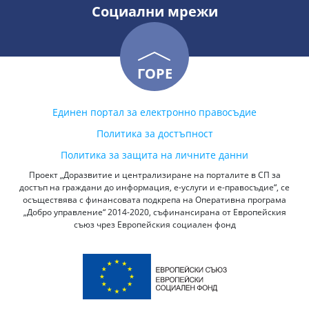
Социални мрежи
ГОРЕ
Единен портал за електронно правосъдие
Политика за достъпност
Политика за защита на личните данни
Проект „Доразвитие и централизиране на порталите в СП за
достъп на граждани до информация, е-услуги и е-правосъдие“, се
осъществява с финансовата подкрепа на Оперативна програма
„Добро управление“ 2014-2020, съфинансирана от Европейския
съюз чрез Европейския социален фонд