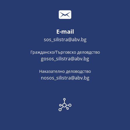
E-mail
sos_silistra@abv.bg
Гражданско/Търговско деловдство
gosos_silistra@abv.bg
Наказателно деловодство
nosos_silistra@abv.bg