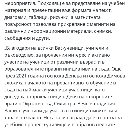
мероприятия. Подходящ е за представяне на учебен
материал и презентации във формата на текст,
диаграми, таблици, рисунки, а магнитната
повърхност позволява прикрепяне с магнити на
различни информационни материали, снимки,
съобщения и други.
„Благодаря на всички Вас-ученици, учители и
ръководство, за проявения интерес и активно
участие на ученици от различни възрасти в
образователните правни инициативи на съда. Още
през 2021 година госпожа Денева и госпожа Димова
сложиха началото на превантивното обучение в
съда на най-малки ученици-участници, като
доведоха второкласници в Деня на отворените
врати в Окръжен съд-Силистра. Вече е традиция
Вашите ученици да участват в инициативите ни и
това е похвално. Нека тази награда да е от полза за
учебния процес в училище и в образователните