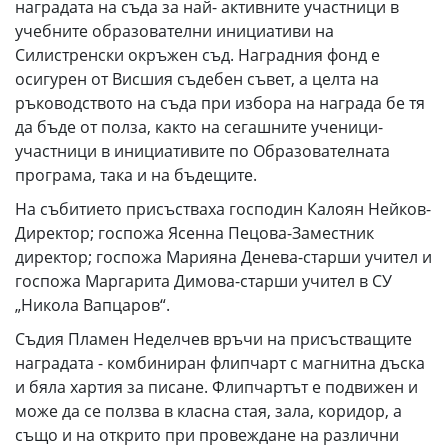
наградата на съда за най- активните участници в
учебните образователни инициативи на
Силистренски окръжен съд. Наградния фонд е
осигурен от Висшия съдебен съвет, а целта на
ръководството на съда при избора на награда бе тя
да бъде от полза, както на сегашните ученици-
участници в инициативите по Образователната
програма, така и на бъдещите.
На събитието присъстваха господин Калоян Нейков-
Директор; госпожа Ясенна Пецова-Заместник
директор; госпожа Марияна Денева-старши учител и
госпожа Маргарита Димова-старши учител в СУ
„Никола Вапцаров“.
Съдия Пламен Неделчев връчи на присъстващите
наградата - комбиниран флипчарт с магнитна дъска
и бяла хартия за писане. Флипчартът е подвижен и
може да се ползва в класна стая, зала, коридор, а
също и на открито при провеждане на различни