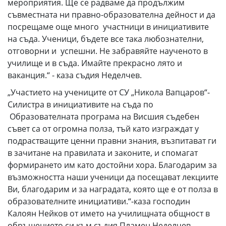
мероприятия. Ще се радваме да продължим
съвместната ни правно-образователна дейност и да
посрещаме още много участници в инициативите
на съда. Ученици, бъдете все така любознателни,
отговорни и успешни. Не забравяйте наученото в
училище и в съда. Имайте прекрасно лято и
ваканция.“ - каза съдия Неделчев.
„Участието на учениците от СУ „Никола Вапцаров“-
Силистра в инициативите на съда по
Образователната програма на Висшия съдебен
съвет са от огромна полза, тъй като изграждат у
подрастващите ценни правни знания, възпитават ги
в зачитане на правилата и законите, и спомагат
формирането им като достойни хора. Благодарим за
възможността наши ученици да посещават лекциите
Ви, благодарим и за наградата, която ще е от полза в
образователните инициативи.“-каза господин
Калоян Нейков от името на училищната общност в
обръщението си към съдия Пламен Неделчев.