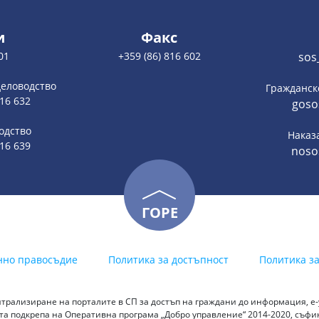
и
Факс
01
+359 (86) 816 602
sos
деловодство
Гражданск
816 632
goso
одство
Наказ
816 639
noso
ГОРЕ
нно правосъдие
Политика за достъпност
Политика з
трализиране на порталите в СП за достъп на граждани до информация, е-у
а подкрепа на Оперативна програма „Добро управление“ 2014-2020, съф