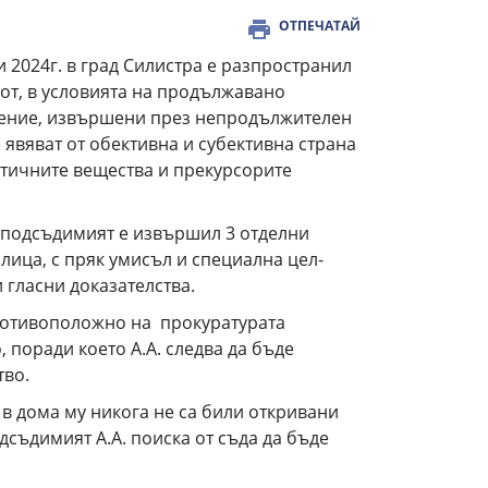
ОТПЕЧАТАЙ
и 2024г. в град Силистра е разпространил
мот, в условията на продължавано
пление, извършени през непродължителен
 явяват от обективна и субективна страна
тичните вещества и прекурсорите
 подсъдимият е извършил 3 отделни
лица, с пряк умисъл и специална цел-
 гласни доказателства.
противоположно на прокуратурата
 поради което А.А. следва да бъде
тво.
 в дома му никога не са били откривани
дсъдимият А.А. поиска от съда да бъде