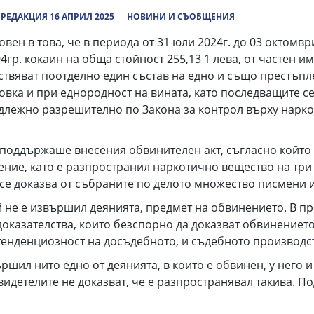
РЕДАКЦИЯ 16 АПРИЛ 2025
НОВИНИ И СЪОБЩЕНИЯ
вен в това, че в периода от 31 юли 2024г. до 03 октомвр
гр. кокаин на обща стойност 255,13 1 лева, от частен и
ествяват поотделно един състав на едно и също престъ
овка и при еднородност на вината, като последващите се
длежно разрешително по Закона за контрол върху нарко
 поддържаше внесения обвинителен акт, съгласно който
ение, като е разпространил наркотично вещество на три 
се доказва от събраните по делото множество писмени и
й не е извършил деянията, предмет на обвинението. В 
оказателства, които безспорно да доказват обвинението,
тенденциозност на досъдебното, и съдебното производс
ршил нито едно от деянията, в които е обвинен, у него и
идетелите не доказват, че е разпространявал такива. По