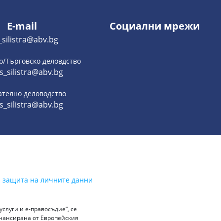
E-mail
Социални мрежи
_silistra@abv.bg
о/Търговско деловдство
s_silistra@abv.bg
ателно деловодство
s_silistra@abv.bg
а защита на личните данни
слуги и е-правосъдие“, се
инансирана от Европейския