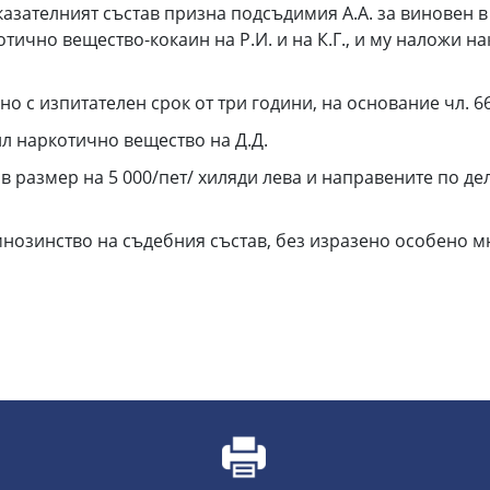
аказателният състав призна подсъдимия А.А. за виновен 
ично вещество-кокаин на Р.И. и на К.Г., и му наложи на
 с изпитателен срок от три години, на основание чл. 66,
нил наркотично вещество на Д.Д.
в размер на 5 000/пет/ хиляди лева и направените по де
нозинство на съдебния състав, без изразено особено м