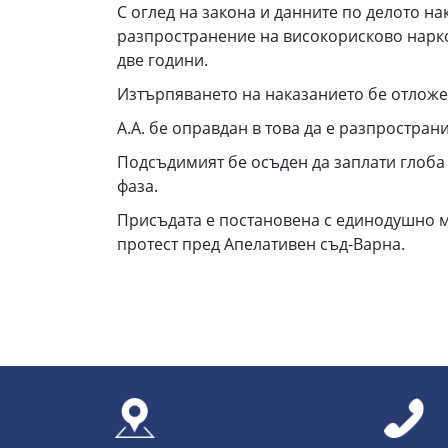
С оглед на закона и данните по делото н
разпространение на високорисково наркот
две години.
Изтърпяването на наказанието бе отложено
А.А. бе оправдан в това да е разпростра
Подсъдимият бе осъден да заплати глоба 
фаза.
Присъдата е постановена с единодушно м
протест пред Апелативен съд-Варна.