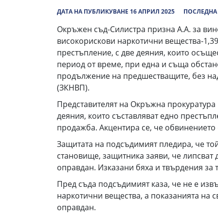
ДАТА НА ПУБЛИКУВАНЕ 16 АПРИЛ 2025
ПОСЛЕДНА 
Окръжен съд-Силистра призна А.А. за вино
високорискови наркотични вещества-1,394
престъпление, с две деяния, които осъщ
период от време, при една и съща обстан
продължение на предшестващите, без на
(ЗКНВП).
Представителят на Окръжна прокуратура
деяния, които съставляват едно престъпл
продажба. Акцентира се, че обвинението 
Защитата на подсъдимият пледира, че то
становище, защитника заяви, че липсват д
оправдан. Изказани бяха и твърдения за 
Пред съда подсъдимият каза, че не е извъ
наркотични вещества, а показанията на св
оправдан.