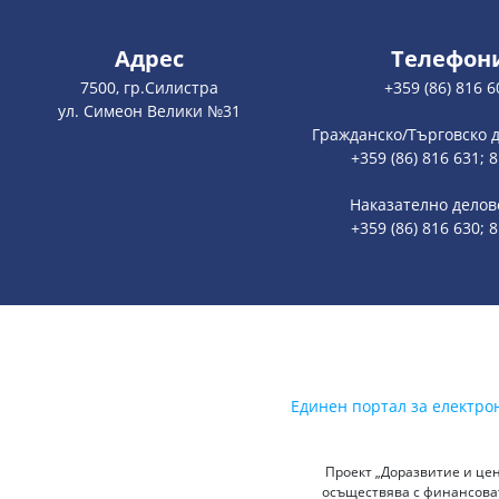
Адрес
Телефон
7500, гр.Силистра
+359 (86) 816 6
ул. Симеон Велики №31
Гражданско/Търговско 
+359 (86) 816 631; 
Наказателно делов
+359 (86) 816 630; 
Единен портал за електро
Проект „Доразвитие и цен
осъществява с финансоват