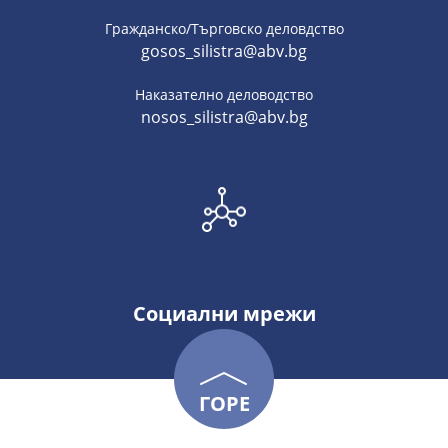
Гражданско/Търговско деловдство
gosos_silistra@abv.bg
Наказателно деловодство
nosos_silistra@abv.bg
Социални мрежи
ГОРЕ