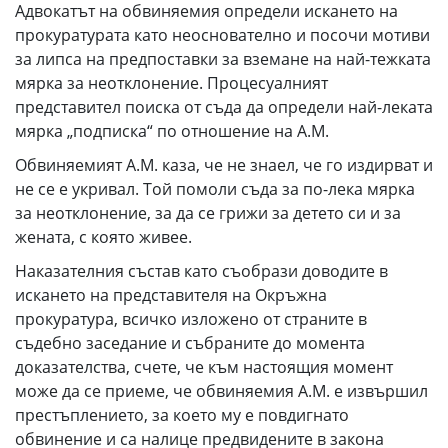
Адвокатът на обвиняемия определи искането на
прокуратурата като неоснователно и посочи мотиви
за липса на предпоставки за вземане на най-тежката
мярка за неотклонение. Процесуалният
представител поиска от съда да определи най-леката
мярка „подписка“ по отношение на А.М.
Обвиняемият А.М. каза, че не знаел, че го издирват и
не се е укривал. Той помоли съда за по-лека мярка
за неотклонение, за да се грижи за детето си и за
жената, с която живее.
Наказателния състав като съобрази доводите в
искането на представителя на Окръжна
прокуратура, всичко изложено от страните в
съдебно заседание и събраните до момента
доказателства, счете, че към настоящия момент
може да се приеме, че обвиняемия А.М. е извършил
престъплението, за което му е повдигнато
обвинение и са налице предвидените в закона