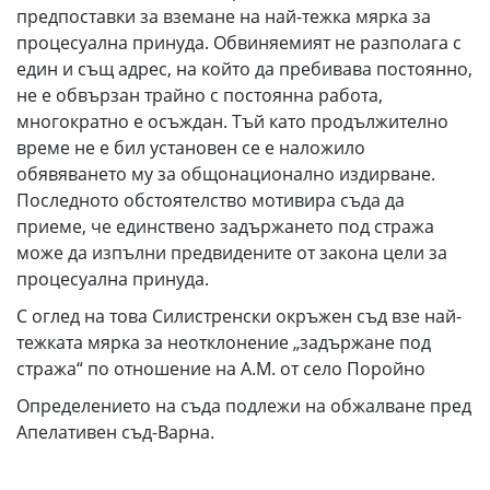
предпоставки за вземане на най-тежка мярка за
процесуална принуда. Обвиняемият не разполага с
един и същ адрес, на който да пребивава постоянно,
не е обвързан трайно с постоянна работа,
многократно е осъждан. Тъй като продължително
време не е бил установен се е наложило
обявяването му за общонационално издирване.
Последното обстоятелство мотивира съда да
приеме, че единствено задържането под стража
може да изпълни предвидените от закона цели за
процесуална принуда.
С оглед на това Силистренски окръжен съд взе най-
тежката мярка за неотклонение „задържане под
стража“ по отношение на А.М. от село Поройно
Определението на съда подлежи на обжалване пред
Апелативен съд-Варна.