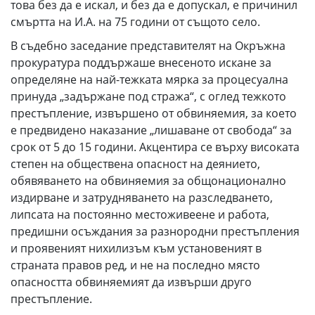
това без да е искал, и без да е допускал, е причинил
смъртта на И.А. на 75 години от същото село.
В съдебно заседание представителят на Окръжна
прокуратура поддържаше внесеното искане за
определяне на най-тежката мярка за процесуална
принуда „задържане под стража“, с оглед тежкото
престъпление, извършено от обвиняемия, за което
е предвидено наказание „лишаване от свобода“ за
срок от 5 до 15 години. Акцентира се върху високата
степен на обществена опасност на деянието,
обявяването на обвиняемия за общонационално
издирване и затрудняването на разследването,
липсата на постоянно местоживеене и работа,
предишни осъждания за разнородни престъпления
и проявеният нихилизъм към установеният в
страната правов ред, и не на последно място
опасността обвиняемият да извърши друго
престъпление.