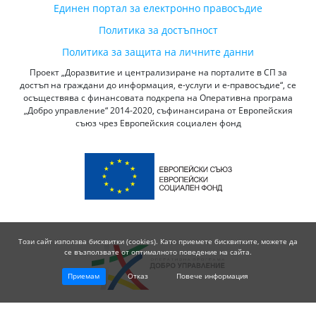
Единен портал за електронно правосъдие
Политика за достъпност
Политика за защита на личните данни
Проект „Доразвитие и централизиране на порталите в СП за
достъп на граждани до информация, е-услуги и е-правосъдие“, се
осъществява с финансовата подкрепа на Оперативна програма
„Добро управление“ 2014-2020, съфинансирана от Европейския
съюз чрез Европейския социален фонд
Този сайт използва бисквитки (cookies). Като приемете бисквитките, можете да
се възползвате от оптималното поведение на сайта.
Приемам
Отказ
Повече информация