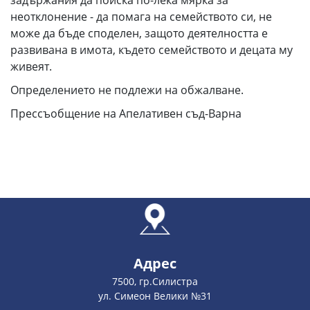
задържания да поиска по-лека мярка за
неотклонение - да помага на семейството си, не
може да бъде споделен, защото деятелността е
развивана в имота, където семейството и децата му
живеят.
Определението не подлежи на обжалване.
Прессъобщение на Апелативен съд-Варна
Адрес
7500, гр.Силистра
ул. Симеон Велики №31