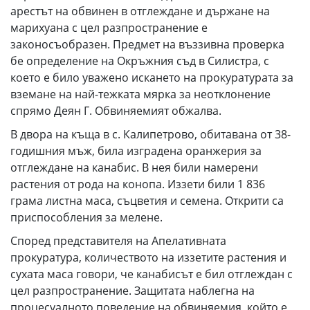
арестът на обвинен в отглеждане и държане на
марихуана с цел разпространение е
законосъобразен. Предмет на въззивна проверка
бе определение на Окръжния съд в Силистра, с
което е било уважено искането на прокуратурата за
вземане на най-тежката мярка за неотклонение
спрямо Деян Г. Обвиняемият обжалва.
В двора на къща в с. Калипетрово, обитавана от 38-
годишния мъж, била изградена оранжерия за
отглеждане на канабис. В нея били намерени
растения от рода на конопа. Иззети били 1 836
грама листна маса, съцветия и семена. Открити са
приспособления за мелене.
Според представителя на Апелативната
прокуратура, количеството на иззетите растения и
сухата маса говори, че канабисът е бил отглеждан с
цел разпространение. Защитата наблегна на
процесуалното поведение на обвиняемия, който е