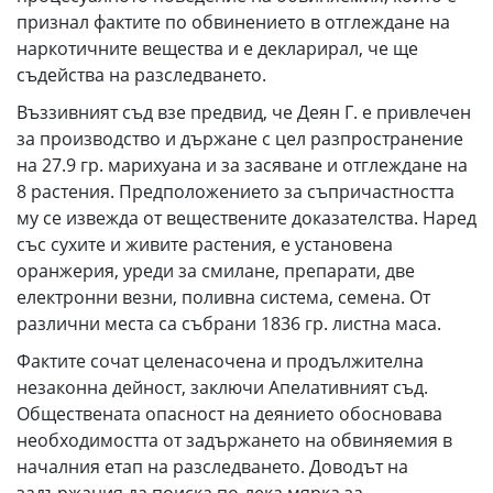
признал фактите по обвинението в отглеждане на
наркотичните вещества и е декларирал, че ще
съдейства на разследването.
Въззивният съд взе предвид, че Деян Г. е привлечен
за производство и държане с цел разпространение
на 27.9 гр. марихуана и за засяване и отглеждане на
8 растения. Предположението за съпричастността
му се извежда от веществените доказателства. Наред
със сухите и живите растения, е установена
оранжерия, уреди за смилане, препарати, две
електронни везни, поливна система, семена. От
различни места са събрани 1836 гр. листна маса.
Фактите сочат целенасочена и продължителна
незаконна дейност, заключи Апелативният съд.
Обществената опасност на деянието обосновава
необходимостта от задържането на обвиняемия в
началния етап на разследването. Доводът на