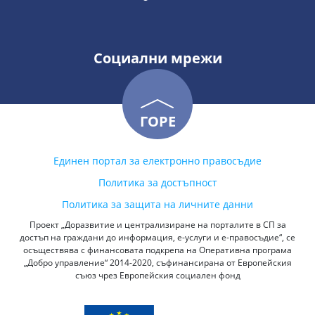
Социални мрежи
ГОРЕ
Единен портал за електронно правосъдие
Политика за достъпност
Политика за защита на личните данни
Проект „Доразвитие и централизиране на порталите в СП за
достъп на граждани до информация, е-услуги и е-правосъдие“, се
осъществява с финансовата подкрепа на Оперативна програма
„Добро управление“ 2014-2020, съфинансирана от Европейския
съюз чрез Европейския социален фонд