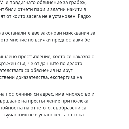
М. е повдигнато обвинение за грабеж,
нт били отнети пари и златни накити в
 от които засега не е установен. Радко
на останалите две законови изисквания за
ното мнение по всички предпоставки бе
ишлено престъпление, което се наказва с
кръжен съд, че от данните по делото
телствата са обяснения на друг
твени доказателства, експертиза на
на постоянния си адрес, има множество и
звършване на престъпление при по-лека
тойността на отнетото, съобразени са
съучастник не е установен, а от това