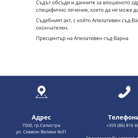
Съдът обсъди и данните за влошеното здр
специфично лечение, което да не може да
Съдебният акт, с който Апелативен съд-
окончателен.
Пресцентър на Апелативен съд-Варна
Адрес
Телефон
7500, гр.Силистра
+359 (86) 816 6
ул. Симеон Велики №31