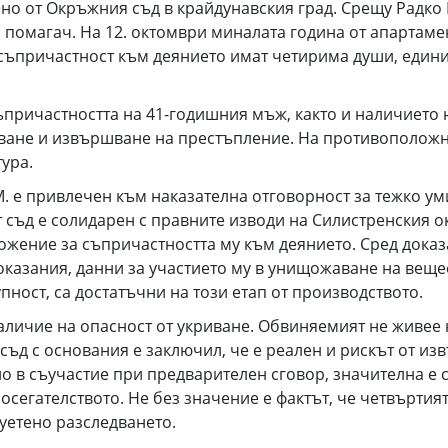
но от Окръжния съд в крайдунавския град. Срещу Радко 
о помагач. На 12. октомври миналата година от апартаме
ъпричастност към деянието имат четирима души, единият
ъпричастността на 41-годишния мъж, както и наличието 
иване и извършване на престъпление. На противополож
ура.
М. е привлечен към наказателна отговорност за тежко ум
т съд е солидарен с правните изводи на Силистренския о
жение за съпричастността му към деянието. Сред доказа
казания, данни за участието му в унищожаване на вещес
упност, са достатъчни на този етап от производството.
аличие на опасност от укриване. Обвиняемият не живее 
съд с основания е заключил, че е реален и рискът от и
 в съучастие при предварителен сговор, значителна е с
сегателството. Не без значение е фактът, че четвъртият 
суетено разследването.