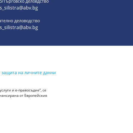
о/Търговско деловдство
s_silistra@abv.bg
ателно деловодство
s_silistra@abv.bg
а защита на личните данни
слуги и е-правосъдие“, се
инансирана от Европейския