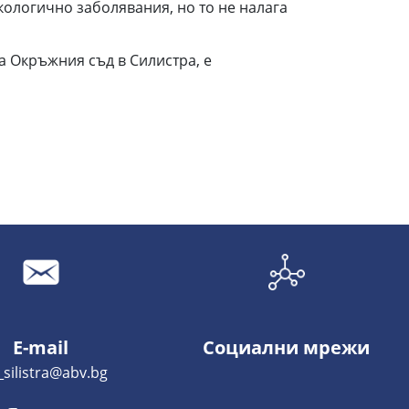
кологично заболявания, но то не налага
а Окръжния съд в Силистра, е
E-mail
Социални мрежи
_silistra@abv.bg