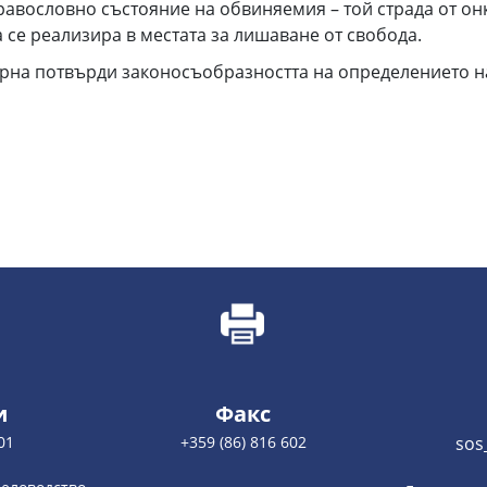
авословно състояние на обвиняемия – той страда от он
 се реализира в местата за лишаване от свобода.
Варна потвърди законосъобразността на определението н
и
Факс
01
+359 (86) 816 602
sos