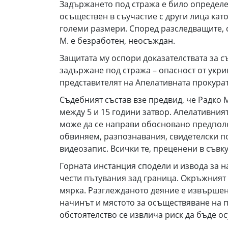
Задържането под стража е било определе
осъществен в съучастие с други лица кат
големи размери. Според разследващите, с
М. е безработен, неосъждан.
Защитата му оспори доказателствата за с
задържане под стража – опасност от укр
представителят на Апелативната прокурат
Съдебният състав взе предвид, че Радко 
между 5 и 15 години затвор. Апелативния
може да се направи обосновано предполо
обвиняем, разпознавания, свидетелски по
видеозапис. Всички те, преценени в съвк
Горната инстанция сподели и извода за н
чести пътувания зад граница. Окръжният 
мярка. Разглежданото деяние е извършено
начинът и мястото за осъществяване на по
обстоятелство се извлича риск да бъде о