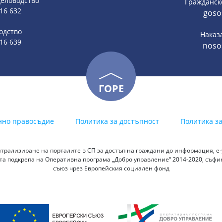
деловодство
Гражданск
816 632
goso
одство
Наказ
816 639
noso
ГОРЕ
нно правосъдие
Политика за достъпност
Политика з
трализиране на порталите в СП за достъп на граждани до информация, е-у
а подкрепа на Оперативна програма „Добро управление“ 2014-2020, съф
съюз чрез Европейския социален фонд