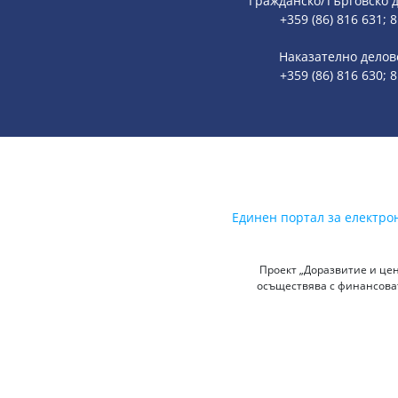
Гражданско/Търговско 
+359 (86) 816 631; 
Наказателно делов
+359 (86) 816 630; 
Единен портал за електро
Проект „Доразвитие и цен
осъществява с финансоват