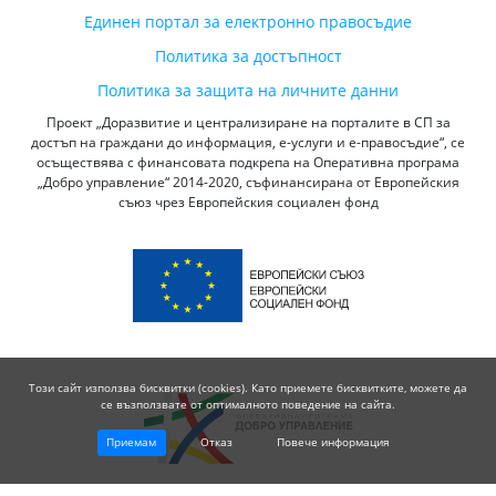
Единен портал за електронно правосъдие
Политика за достъпност
Политика за защита на личните данни
Проект „Доразвитие и централизиране на порталите в СП за
достъп на граждани до информация, е-услуги и е-правосъдие“, се
осъществява с финансовата подкрепа на Оперативна програма
„Добро управление“ 2014-2020, съфинансирана от Европейския
съюз чрез Европейския социален фонд
Този сайт използва бисквитки (cookies). Като приемете бисквитките, можете да
се възползвате от оптималното поведение на сайта.
Приемам
Отказ
Повече информация