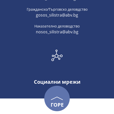
Гражданско/Търговско деловдство
gosos_silistra@abv.bg
Наказателно деловодство
nosos_silistra@abv.bg
Социални мрежи
ГОРЕ