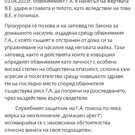
03.04.2023г. обвиняемият Г.А. е нанесъл на жертвата
В.Е. удари в главата и тялото, като вследствие на това
В.Е. е починал.
Прокурора се позова и на заповед по Закона за
домашното насилие, издадена срещу обвиняемия
Г.А., с която същият е отстранен от дома си за
упражняване на насилие над неговата майка. Тази
заповед, както и действията които е извършил
определят обвиняемия като личност с особено
висока степен на обществена опасност, склонна към
агресия и посегателство срещу човешкото здраве.
Не на последно място според обвинителя
съществува риск Г.А. да попречи на разследването,
чрез въздействие върху свидетели.
Служебният защитник на Г.А. поиска по-лека
мярка за неотклонение „домашен арест“,
мотивирайки се с неизяснени обстоятелства
относно вината на своя подзащитен.