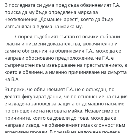
В последната си дума пред съда обвиняемият Г.А.
поиска да му бъде определена мярка за
неотклонение „Домашен арест“, която да бъде
изпълнявана в дома на майка му.
Според съдебният състав от всички събрани
гласни и писмени доказателства, включително и
самите обяснения на обвиняемия Г.А., може да се
направи обосновано предположение, че Г.А. е
съпричастен към извършване на престъплението, в
което е обвинен, а именно причиняване на смъртта
на В.А.
Въпреки, че обвиняемият Г.А. не е осъждан, по
делото фигурират данни, че по отношение на същия
е издадена заповед за защита от домашно насилие
по отношение на неговата майка. Независимо от
причините, които са довели до това, може да се
направи извод, че обвиняемият има склонност към
агресивни прояви. В случай на наложена по-лека