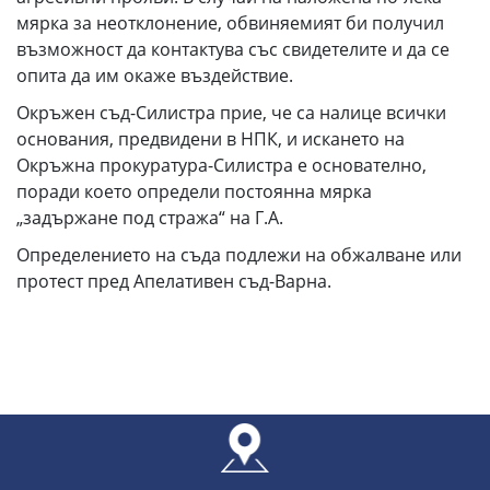
мярка за неотклонение, обвиняемият би получил
възможност да контактува със свидетелите и да се
опита да им окаже въздействие.
Окръжен съд-Силистра прие, че са налице всички
основания, предвидени в НПК, и искането на
Окръжна прокуратура-Силистра е основателно,
поради което определи постоянна мярка
„задържане под стража“ на Г.А.
Определението на съда подлежи на обжалване или
протест пред Апелативен съд-Варна.