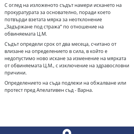
С оглед на изложеното съдът намери искането на
прокуратурата за основателно, поради което
потвърди взетата мярка за неотклонение
„Задържане под стража“ по отношение на
обвиняемата Ц.М.
Съдът определи срок от два месеца, считано от
влизане на определението в сила, в който е
недопустимо ново искане за изменение на мярката
от обвиняемата Ц.М., с изключение на здравословни
причини.
Определението на съда подлежи на обжалване или
протест пред Апелативен съд - Варна.