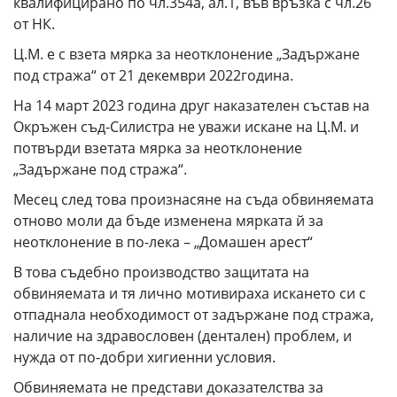
квалифицирано по чл.354а, ал.1, във връзка с чл.26
от НК.
Ц.М. е с взета мярка за неотклонение „Задържане
под стража“ от 21 декември 2022година.
На 14 март 2023 година друг наказателен състав на
Окръжен съд-Силистра не уважи искане на Ц.М. и
потвърди взетата мярка за неотклонение
„Задържане под стража“.
Месец след това произнасяне на съда обвиняемата
отново моли да бъде изменена мярката й за
неотклонение в по-лека – „Домашен арест“
В това съдебно производство защитата на
обвиняемата и тя лично мотивираха искането си с
отпаднала необходимост от задържане под стража,
наличие на здравословен (дентален) проблем, и
нужда от по-добри хигиенни условия.
Обвиняемата не представи доказателства за