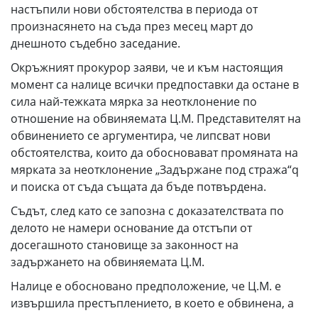
настъпили нови обстоятелства в периода от
произнасянето на съда през месец март до
днешното съдебно заседание.
Окръжният прокурор заяви, че и към настоящия
момент са налице всички предпоставки да остане в
сила най-тежката мярка за неотклонение по
отношение на обвиняемата Ц.М. Представителят на
обвинението се аргументира, че липсват нови
обстоятелства, които да обосновават промяната на
мярката за неотклонение „Задържане под стража“q
и поиска от съда същата да бъде потвърдена.
Съдът, след като се запозна с доказателствата по
делото не намери основание да отстъпи от
досегашното становище за законност на
задържането на обвиняемата Ц.М.
Налице е обосновано предположение, че Ц.М. е
извършила престъплението, в което е обвинена, а