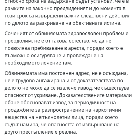
относно срока на задържане съдът установи, че е в
рамките на законно предвиденият и до момента в
този срок са извършени важни следствени действия
по делото за разкриване на обективната истина.
Соченият от обвиняемата здравословен проблем е
преодолим, не е от такова естество, че да не
позволява пребиваване в ареста, поради което е
възможно осигуряване и провеждане на
необходимото лечение там.
Обвиняемата има постоянен адрес, не е осъждана,
не е трудово ангажирана и от доказателствата по
делото не може да се извлече извод, че съществува
опасност от укриване. Доказателствените материали
обаче обосновават извод за периодичност на
продажбите за разпространение на наркотични
вещества на непълнолетни лица, поради което
съдът намира, че опасността от извършване на
друго престъпление е реална.