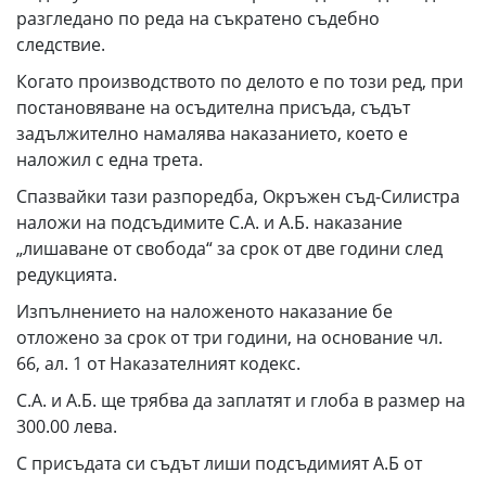
разгледано по реда на съкратено съдебно
следствие.
Когато производството по делото е по този ред, при
постановяване на осъдителна присъда, съдът
задължително намалява наказанието, което е
наложил с една трета.
Спазвайки тази разпоредба, Окръжен съд-Силистра
наложи на подсъдимите С.А. и А.Б. наказание
„лишаване от свобода“ за срок от две години след
редукцията.
Изпълнението на наложеното наказание бе
отложено за срок от три години, на основание чл.
66, ал. 1 от Наказателният кодекс.
С.А. и А.Б. ще трябва да заплатят и глоба в размер на
300.00 лева.
С присъдата си съдът лиши подсъдимият А.Б от