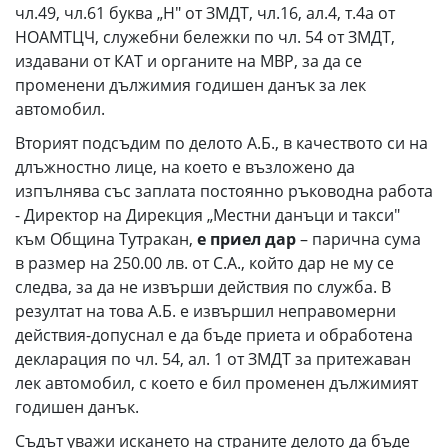
чл.49, чл.61 буква „Н" от ЗМДТ, чл.16, ал.4, т.4а от
НОАМТЦЧ, служебни бележки по чл. 54 от ЗМДТ,
издавани от КАТ и органите на МВР, за да се
променени дължимия годишен данък за лек
автомобил.
Вторият подсъдим по делото А.Б., в качеството си на
длъжностно лице, на което е възложено да
изпълнява със заплата постоянно ръководна работа
- Директор на Дирекция „Местни данъци и такси"
към Община Тутракан,
е приел дар
– парична сума
в размер на 250.00 лв. от С.А., който дар не му се
следва, за да не извърши действия по служба. В
резултат на това А.Б. е извършил неправомерни
действия-допуснал е да бъде приета и обработена
декларация по чл. 54, ал. 1 от ЗМДТ за притежаван
лек автомобил, с което е бил променен дължимият
годишен данък.
Съдът уважи искането на страните делото да бъде