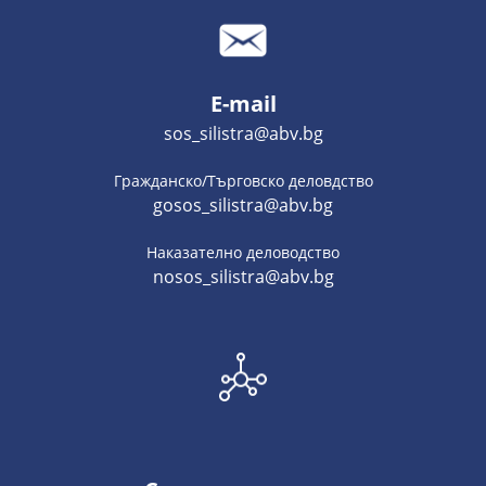
E-mail
sos_silistra@abv.bg
Гражданско/Търговско деловдство
gosos_silistra@abv.bg
Наказателно деловодство
nosos_silistra@abv.bg