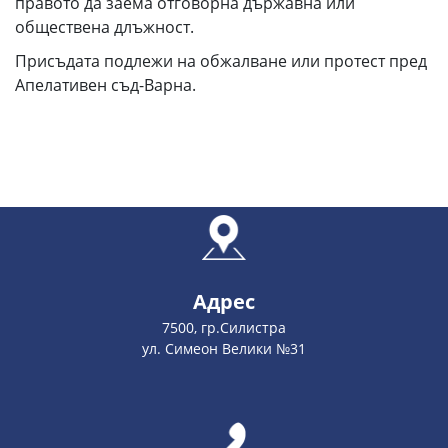
правото да заема отговорна държавна или
обществена длъжност.
Присъдата подлежи на обжалване или протест пред
Апелативен съд-Варна.
Адрес
7500, гр.Силистра
ул. Симеон Велики №31