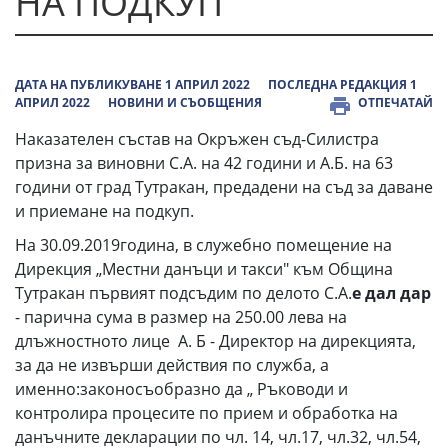
НА ПОДКУП
ДАТА НА ПУБЛИКУВАНЕ 1 АПРИЛ 2022
ПОСЛЕДНА РЕДАКЦИЯ 1
АПРИЛ 2022
НОВИНИ И СЪОБЩЕНИЯ
ОТПЕЧАТАЙ
Наказателен състав на Окръжен съд-Силистра
призна за виновни С.А. на 42 години и А.Б. на 63
години от град Тутракан, предадени на съд за даване
и приемане на подкуп.
На 30.09.2019година, в служебно помещение на
Дирекция „Местни данъци и такси" към Община
Тутракан първият подсъдим по делото С.А.
е дал дар
- парична сума в размер на 250.00 лева на
длъжностното лице А. Б - Директор на дирекцията,
за да не извърши действия по служба, а
именно:законосъобразно да „ Ръководи и
контролира процесите по прием и обработка на
данъчните декларации по чл. 14, чл.17, чл.32, чл.54,