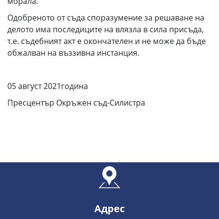
морала.
Одобреното от съда споразумение за решаване на
делото има последиците на влязла в сила присъда,
т.е. съдебният акт е окончателен и не може да бъде
обжалван на въззивна инстанция.
05 август 2021година
Пресцентър Окръжен съд-Силистра
Адрес