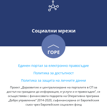
Социални мрежи
ГОРЕ
Единен портал за електронно правосъдие
Политика за достъпност
Политика за защита на личните данни
Проект „Доразвитие и централизиране на порталите в СП за
достъп на граждани до информация, е-услуги и е-правосъдие“, се
осъществява с финансовата подкрепа на Оперативна програма
„Добро управление“ 2014-2020, съфинансирана от Европейския
съюз чрез Европейския социален фонд