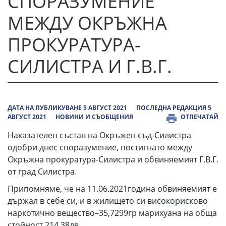
СПОРАЗУМЕНИЕ
МЕЖДУ ОКРЪЖНА
ПРОКУРАТУРА-
СИЛИСТРА И Г.В.Г.
ДАТА НА ПУБЛИКУВАНЕ 5 АВГУСТ 2021
ПОСЛЕДНА РЕДАКЦИЯ 5
АВГУСТ 2021
НОВИНИ И СЪОБЩЕНИЯ
ОТПЕЧАТАЙ
Наказателен състав на Окръжен съд-Силистра
одобри днес споразумение, постигнато между
Окръжна прокуратура-Силистра и обвиняемият Г.В.Г.
от град Силистра.
Припомняме, че на 11.06.2021година обвиняемият е
държал в себе си, и в жилището си високорисково
наркотично вещество–35,7299гр марихуана на обща
стойност 214.38лв.