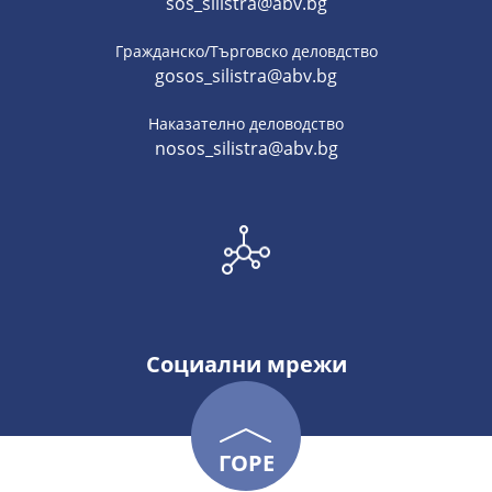
sos_silistra@abv.bg
Гражданско/Търговско деловдство
gosos_silistra@abv.bg
Наказателно деловодство
nosos_silistra@abv.bg
Социални мрежи
ГОРЕ