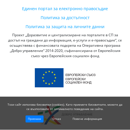
Единен портал за електронно правосъдие
Политика за достъпност
Политика за защита на личните данни
Проект „Доразвитие и централизиране на порталите в СП за
достъп на граждани до информация, е-услуги и е-правосъдие“, се
осъществява с финансовата подкрепа на Оперативна програма
„Добро управление“ 2014-2020, съфинансирана от Европейския
съюз чрез Европейския социален фонд
Този сайт използва бисквитки (cookies). Като приемете бисквитките, можете да
се възползвате от оптималното поведение на сайта.
Приемам
Отказ
Повече информация