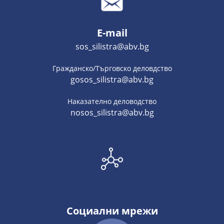
E-mail
sos_silistra@abv.bg
Гражданско/Търговско деловдство
gosos_silistra@abv.bg
Наказателно деловодство
nosos_silistra@abv.bg
Социални мрежи