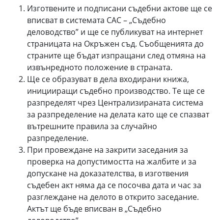
Изготвените и подписани съдебни актове ще се
вписват в системата САС – „Съдебно
деловодство” и ще се публикуват на интернет
страницата на Окръжен съд. Съобщенията до
страните ще бъдат изпращани след отмяна на
извънредното положение в страната.
Ще се образуват в дела входирани книжа,
иницииращи съдебно производство. Те ще се
разпределят чрез Централизираната система
за разпределение на делата като ще се спазват
вътрешните правила за случайно
разпределение.
При провеждане на закрити заседания за
проверка на допустимостта на жалбите и за
допускане на доказателства, в изготвения
съдебен акт няма да се посочва дата и час за
разглеждане на делото в открито заседание.
Актът ще бъде вписван в „Съдебно