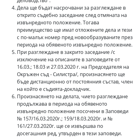
деловодство”.
Дела ще бъдат насрочвани за разглеждане в
открито съдебно заседание след отмяната на
извънредното положение. Тогава
преимущество ще имат отложените дела и тези
с по-малък номер пред новообразуваните през
периода на обявеното извънредно положение.
При разглеждане в закрито заседание /с
изключение на описаните в заповедите от
16.03.; 18.03 и 27.03.2020 г. на Председателя на
Окръжен съд - Силистра/, произнасянето ще
бъде дистанционно от постоянния състав, член
на който е съдията-докладчик.
Произнасянето на делата, чието разглеждане
продължава в периода на обявеното
извънредно положение посочени в Заповеди
№ 157/16.03.2020г.; 159/18.03.2020г. и №
161/27.03.2020г. ще се извършва по
досегашния ред, утвърден в тези заповеди.